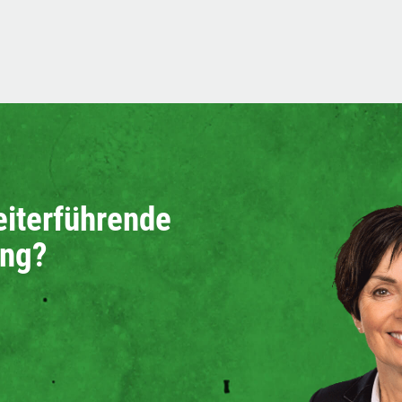
eiterführende
ung?