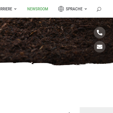
RRIERE
NEWSROOM
SPRACHE

