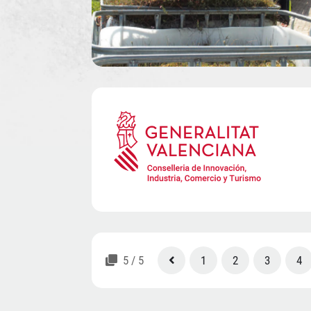
5 / 5
«
1
2
3
4