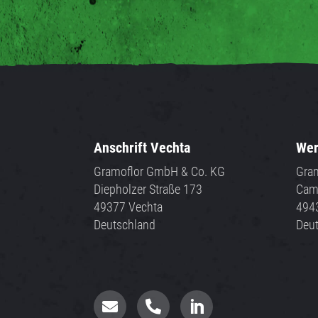
Anschrift Vechta
Wer
Gramoflor GmbH & Co. KG
Gra
Diepholzer Straße 173
Cam
49377 Vechta
494
Deutschland
Deu


