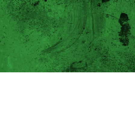
39
%
Torfersatzquote Profi