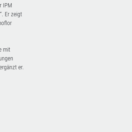
r IPM
. Er zeigt
oflor
e mit
sungen
ergänzt er.