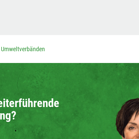
it Umweltverbänden
eiterführende
ung?