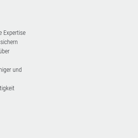
e Expertise
 sichern
über
higer und
igkeit