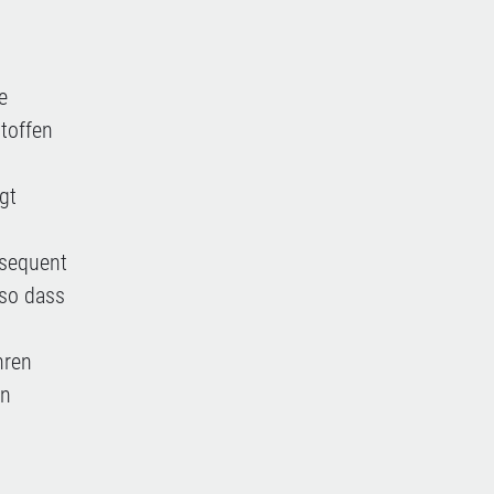
e
toffen
gt
nsequent
 so dass
hren
en