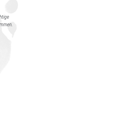
htige
sammen.